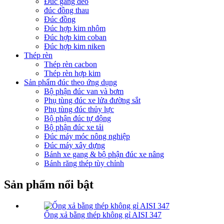
Đúc gang dẻo
đúc đồng thau
Đúc đồng
Đúc hợp kim nhôm
Đúc hợp kim coban
Đúc hợp kim niken
Thép rèn
Thép rèn cacbon
Thép rèn hợp kim
Sản phẩm đúc theo ứng dụng
Bộ phận đúc van và bơm
Phụ tùng đúc xe lửa đường sắt
Phụ tùng đúc thủy lực
Bộ phận đúc tự động
Bộ phận đúc xe tải
Đúc máy móc nông nghiệp
Đúc máy xây dựng
Bánh xe gang & bộ phận đúc xe nâng
Bánh răng thép tùy chỉnh
Sản phẩm nổi bật
Ống xả bằng thép không gỉ AISI 347