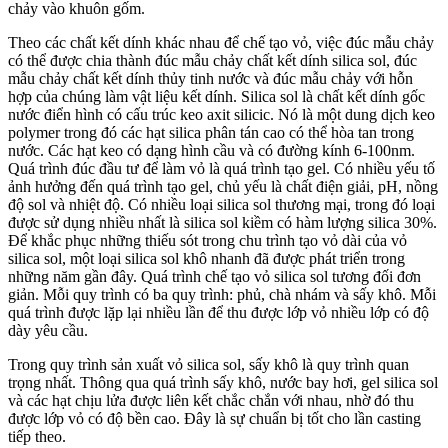
chảy vào khuôn gốm.
Theo các chất kết dính khác nhau để chế tạo vỏ, việc đúc mẫu chảy
có thể được chia thành đúc mẫu chảy chất kết dính silica sol, đúc
mẫu chảy chất kết dính thủy tinh nước và đúc mẫu chảy với hỗn
hợp của chúng làm vật liệu kết dính. Silica sol là chất kết dính gốc
nước điển hình có cấu trúc keo axit silicic. Nó là một dung dịch keo
polymer trong đó các hạt silica phân tán cao có thể hòa tan trong
nước. Các hạt keo có dạng hình cầu và có đường kính 6-100nm.
Quá trình đúc đầu tư để làm vỏ là quá trình tạo gel. Có nhiều yếu tố
ảnh hưởng đến quá trình tạo gel, chủ yếu là chất điện giải, pH, nồng
độ sol và nhiệt độ. Có nhiều loại silica sol thương mại, trong đó loại
được sử dụng nhiều nhất là silica sol kiềm có hàm lượng silica 30%.
Để khắc phục những thiếu sót trong chu trình tạo vỏ dài của vỏ
silica sol, một loại silica sol khô nhanh đã được phát triển trong
những năm gần đây. Quá trình chế tạo vỏ silica sol tương đối đơn
giản. Mỗi quy trình có ba quy trình: phủ, chà nhám và sấy khô. Mỗi
quá trình được lặp lại nhiều lần để thu được lớp vỏ nhiều lớp có độ
dày yêu cầu.
Trong quy trình sản xuất vỏ silica sol, sấy khô là quy trình quan
trọng nhất. Thông qua quá trình sấy khô, nước bay hơi, gel silica sol
và các hạt chịu lửa được liên kết chắc chắn với nhau, nhờ đó thu
được lớp vỏ có độ bền cao. Đây là sự chuẩn bị tốt cho lần casting
tiếp theo.