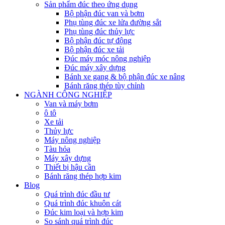
Sản phẩm đúc theo ứng dụng
Bộ phận đúc van và bơm
Phụ tùng đúc xe lửa đường sắt
Phụ tùng đúc thủy lực
Bộ phận đúc tự động
Bộ phận đúc xe tải
Đúc máy móc nông nghiệp
Đúc máy xây dựng
Bánh xe gang & bộ phận đúc xe nâng
Bánh răng thép tùy chỉnh
NGÀNH CÔNG NGHIỆP
Van và máy bơm
ô tô
Xe tải
Thủy lực
Máy nông nghiệp
Tàu hỏa
Máy xây dựng
Thiết bị hậu cần
Bánh răng thép hợp kim
Blog
Quá trình đúc đầu tư
Quá trình đúc khuôn cát
Đúc kim loại và hợp kim
So sánh quá trình đúc