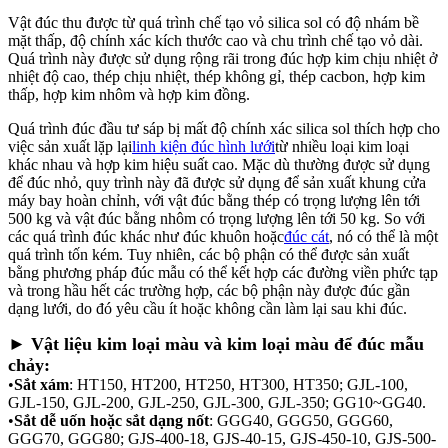
Vật đúc thu được từ quá trình chế tạo vỏ silica sol có độ nhám bề
mặt thấp, độ chính xác kích thước cao và chu trình chế tạo vỏ dài.
Quá trình này được sử dụng rộng rãi trong đúc hợp kim chịu nhiệt ở
nhiệt độ cao, thép chịu nhiệt, thép không gỉ, thép cacbon, hợp kim
thấp, hợp kim nhôm và hợp kim đồng.
Quá trình đúc đầu tư sáp bị mất độ chính xác silica sol thích hợp cho
việc sản xuất lặp lại
linh kiện đúc hình lưới
từ nhiều loại kim loại
khác nhau và hợp kim hiệu suất cao. Mặc dù thường được sử dụng
để đúc nhỏ, quy trình này đã được sử dụng để sản xuất khung cửa
máy bay hoàn chỉnh, với vật đúc bằng thép có trọng lượng lên tới
500 kg và vật đúc bằng nhôm có trọng lượng lên tới 50 kg. So với
các quá trình đúc khác như đúc khuôn hoặc
đúc cát
, nó có thể là một
quá trình tốn kém. Tuy nhiên, các bộ phận có thể được sản xuất
bằng phương pháp đúc mẫu có thể kết hợp các đường viền phức tạp
và trong hầu hết các trường hợp, các bộ phận này được đúc gần
dạng lưới, do đó yêu cầu ít hoặc không cần làm lại sau khi đúc.
► Vật liệu kim loại màu và kim loại màu để đúc mẫu
chảy:
•
Sắt xám
: HT150, HT200, HT250, HT300, HT350; GJL-100,
GJL-150, GJL-200, GJL-250, GJL-300, GJL-350; GG10~GG40.
•
Sắt dễ uốn hoặc sắt dạng nốt
: GGG40, GGG50, GGG60,
GGG70, GGG80; GJS-400-18, GJS-40-15, GJS-450-10, GJS-500-