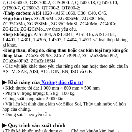
7, GJS-600-3, GJS-700-2, GJS-800-2; QT400-18, QT450-10,
QT500-7, QT600-3, QT700-2, QT800-2;
•
Thép cacbon
: AISI 1020 - AISI 1060, C30, C40, C45.
•
Hợp kim thép
: ZG20SiMn, ZG30SiMn, ZG30CrMo,
ZG35CrMo, ZG35SiMn, ZG35CrMnSi, ZG40Mn, ZG40Cr,
ZG42Cr, ZG42CrMo...vv theo yêu cầu.
•
thép không gỉ
: AISI 304, AISI 304L, AISI 316, AISI 316L,
1.4401, 1.4301, 1.4305, 1.4307, 1.4404, 1.4571 và loại thép không
gỉ khác.
•
Đồng thau, đồng đỏ, đồng thau hoặc các kim loại hợp kim gốc
đồng khác
: ZCuZn39Pb3, ZCuZn39Pb2, ZCuZn38Mn2Pb2,
ZCuZn40Pb2, ZCuZn16Si4
• Các vật liệu khác theo yêu cầu riêng của bạn hoặc theo tiêu chuẩn
ASTM, SAE, AISI, ACI, DIN, EN, ISO và GB
▶ Khả năng của
Xưởng đúc đầu tư
• Kích thước tối đa: 1.000 mm × 800 mm × 500 mm
• Phạm vi trọng lượng: 0,5 kg - 100 kg
• Công suất hàng năm: 2.000 tấn
• Vật liệu kết dính dùng làm vỏ: Silica Sol, Thủy tinh nước và hỗn
hợp của chúng.
• Dung sai: Theo yêu cầu.
▶ Quy trình sản xuất chính
• Thiết kế khuôn mẫu & dụng cụ → Chế tạo khuôn kim loại →