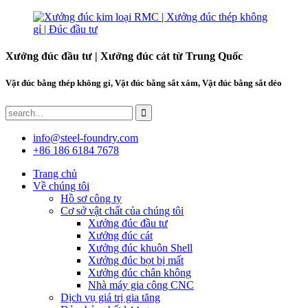
Xưởng đúc đầu tư | Xưởng đúc cát từ Trung Quốc
Vật đúc bằng thép không gỉ, Vật đúc bằng sắt xám, Vật đúc bằng sắt dẻo
info@steel-foundry.com
+86 186 6184 7678
Trang chủ
Về chúng tôi
Hồ sơ công ty
Cơ sở vật chất của chúng tôi
Xưởng đúc đầu tư
Xưởng đúc cát
Xưởng đúc khuôn Shell
Xưởng đúc bọt bị mất
Xưởng đúc chân không
Nhà máy gia công CNC
Dịch vụ giá trị gia tăng