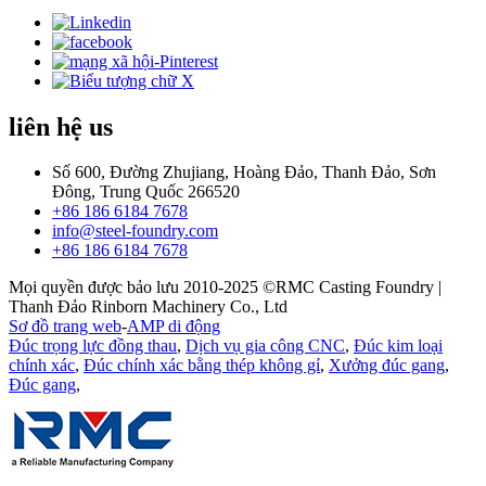
liên hệ
us
Số 600, Đường Zhujiang, Hoàng Đảo, Thanh Đảo, Sơn
Đông, Trung Quốc 266520
+86 186 6184 7678
info@steel-foundry.com
+86 186 6184 7678
Mọi quyền được bảo lưu 2010-2025 ©RMC Casting Foundry |
Thanh Đảo Rinborn Machinery Co., Ltd
Sơ đồ trang web
-
AMP di động
Đúc trọng lực đồng thau
,
Dịch vụ gia công CNC
,
Đúc kim loại
chính xác
,
Đúc chính xác bằng thép không gỉ
,
Xưởng đúc gang
,
Đúc gang
,