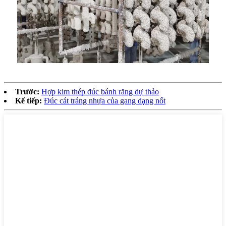
Trước:
Hợp kim thép đúc bánh răng dự thảo
Kế tiếp:
Đúc cát tráng nhựa của gang dạng nốt