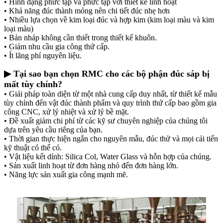
• Hình dạng phức tạp và phức tạp với thiết kế linh hoạt
• Khả năng đúc thành mỏng nên chi tiết đúc nhẹ hơn
• Nhiều lựa chọn về kim loại đúc và hợp kim (kim loại màu và kim
loại màu)
• Bản nháp không cần thiết trong thiết kế khuôn.
• Giảm nhu cầu gia công thứ cấp.
• Ít lãng phí nguyên liệu.
▶ Tại sao bạn chọn RMC cho các bộ phận đúc sáp bị
mất tùy chỉnh?
• Giải pháp toàn diện từ một nhà cung cấp duy nhất, từ thiết kế mẫu
tùy chỉnh đến vật đúc thành phẩm và quy trình thứ cấp bao gồm gia
công CNC, xử lý nhiệt và xử lý bề mặt.
• Đề xuất giảm chi phí từ các kỹ sư chuyên nghiệp của chúng tôi
dựa trên yêu cầu riêng của bạn.
• Thời gian thực hiện ngắn cho nguyên mẫu, đúc thử và mọi cải tiến
kỹ thuật có thể có.
• Vật liệu kết dính: Silica Col, Water Glass và hỗn hợp của chúng.
• Sản xuất linh hoạt từ đơn hàng nhỏ đến đơn hàng lớn.
• Năng lực sản xuất gia công mạnh mẽ.