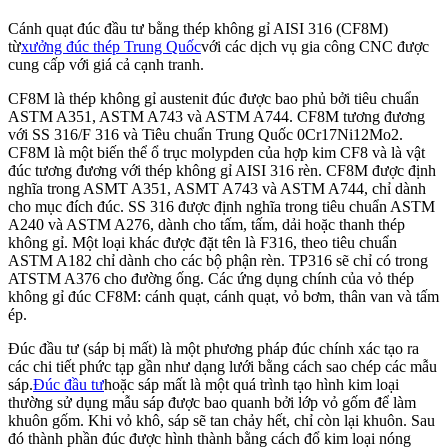
Cánh quạt đúc đầu tư bằng thép không gỉ AISI 316 (CF8M)
từ
xưởng đúc thép Trung Quốc
với các dịch vụ gia công CNC được
cung cấp với giá cả cạnh tranh.
CF8M là thép không gỉ austenit đúc được bao phủ bởi tiêu chuẩn
ASTM A351, ASTM A743 và ASTM A744. CF8M tương đương
với SS 316/F 316 và Tiêu chuẩn Trung Quốc 0Cr17Ni12Mo2.
CF8M là một biến thể ổ trục molypden của hợp kim CF8 và là vật
đúc tương đương với thép không gỉ AISI 316 rèn. CF8M được định
nghĩa trong ASMT A351, ASMT A743 và ASTM A744, chỉ dành
cho mục đích đúc. SS 316 được định nghĩa trong tiêu chuẩn ASTM
A240 và ASTM A276, dành cho tấm, tấm, dải hoặc thanh thép
không gỉ. Một loại khác được đặt tên là F316, theo tiêu chuẩn
ASTM A182 chỉ dành cho các bộ phận rèn. TP316 sẽ chỉ có trong
ATSTM A376 cho đường ống. Các ứng dụng chính của vỏ thép
không gỉ đúc CF8M: cánh quạt, cánh quạt, vỏ bơm, thân van và tấm
ép.
Đúc đầu tư (sáp bị mất) là một phương pháp đúc chính xác tạo ra
các chi tiết phức tạp gần như dạng lưới bằng cách sao chép các mẫu
sáp.
Đúc đầu tư
hoặc sáp mất là một quá trình tạo hình kim loại
thường sử dụng mẫu sáp được bao quanh bởi lớp vỏ gốm để làm
khuôn gốm. Khi vỏ khô, sáp sẽ tan chảy hết, chỉ còn lại khuôn. Sau
đó thành phần đúc được hình thành bằng cách đổ kim loại nóng