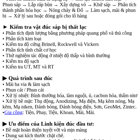
Phun sáp → Lắp ráp bùn → Xây dựng vỏ → Khử sáp → Phân tích
thành phần hóa học → Nóng chảy & Đổ → Làm sạch, mài & phun
bi → Xử lý sau hoặc đóng gói cho lô hàng
► Kiểm tra vật đúc sáp bị thất lạc
• Phân tích định lượng bằng phương pháp quang phổ và thủ công
• Phân tích kim loại
• Kiểm tra độ cứng Brinell, Rockwell và Vickers
• Phân tích tính chất cơ học
• Thử nghiệm tác động ở nhiệt độ thấp và bình thường
• Kiểm tra độ sạch
• Kiểm tra UT, MT và RT
▶ Quá trình sau đúc
• Mài ba via & làm sạch
• Phun cát / Phun cát
• Xử lý nhiệt: Bình thường hóa, làm nguội, ủ, cacbon hóa, thấm nitơ
• Xử lý bề mặt: Thụ động, Anodizing, Mạ điện, Mạ kẽm nóng, Mạ
kẽm, Mạ niken, Đánh bóng, Đánh bóng điện, Sơn, GeoMet, Zintec.
•
Gia công
: Tiện, Phay, Tiện, Khoan, Mài, Mài.
▶ Ưu điểm của Linh kiện đúc đầu tư:
• Bề mặt hoàn thiện tuyệt vời và mịn màng
• Dung sai kích thước chặt chẽ.