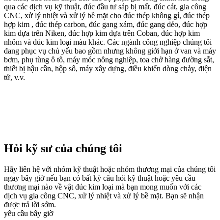
qua các dịch vụ kỹ thuật, đúc đầu tư sáp bị mất, đúc cát, gia công
CNC, xử lý nhiệt và xử lý bề mặt cho đúc thép không gỉ, đúc thép
hợp kim , đúc thép carbon, đúc gang xám, đúc gang dẻo, đúc hợp
kim dựa trên Niken, đúc hợp kim dựa trên Coban, đúc hợp kim
nhôm và đúc kim loại màu khác. Các ngành công nghiệp chúng tôi
đang phục vụ chủ yếu bao gồm nhưng không giới hạn ở van và máy
bơm, phụ tùng ô tô, máy móc nông nghiệp, toa chở hàng đường sắt,
thiết bị hậu cần, hộp số, máy xây dựng, điều khiển dòng chảy, điện
tử, v.v.
Hỏi kỹ sư của chúng tôi
Hãy liên hệ với nhóm kỹ thuật hoặc nhóm thương mại của chúng tôi
ngay bây giờ nếu bạn có bất kỳ câu hỏi kỹ thuật hoặc yêu cầu
thương mại nào về vật đúc kim loại mà bạn mong muốn với các
dịch vụ gia công CNC, xử lý nhiệt và xử lý bề mặt. Bạn sẽ nhận
được trả lời sớm.
yêu cầu bây giờ