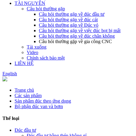
TÀI NGUYÊN
Câu hỏi thường gặp
Câu hỏi thường gặp về đúc đầu tư
Câu hỏi thường gặp về đúc cát
Câu hỏi thường gặp về Đúc vỏ
Câu hỏi thường gặp về việc đúc bọt bị mất
Câu hỏi thường gặp về đúc chân không
Câu hỏi thường gặp về gia công CNC
Tải xuống
Video
Chính sách bảo mật
LIÊN HỆ
English
Trang chủ
Các sản phẩm
Sản phẩm đúc theo ứng dụng
Bộ phận đúc van và bơm
Thể loại
Đúc đầu tư
Đúc đầu tư bằng thép không gỉ