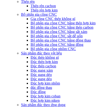
Thép rèn
Thép rèn cacbon
Thép rèn hợp kim
Bộ phận gia công CNC
Gia công CNC thép không gỉ
Bộ phận gia công CNC bằng thép hợp kim
Bộ phận gia công CNC bằng thép carbon
Bộ phận gia công CNC bằng sắt xám
Bộ phận gia công CNC sắt dễ uốn
Bộ phận gia công CNC bằng đồng thau
Bộ phận gia công CNC bằng đồng
Bộ phận gia công nhôm CNC
Sản phẩm đúc theo vật liệu
Đúc thép không gỉ
Đúc thép hợp kim
Đúc thép cacbon
Đúc gang xám
Đúc gang dẻo
Đúc gang dẻo
Đúc hợp kim nhôm
đúc đồng thau
Đúc đồng
Đúc hợp kim coban
Đúc hợp kim niken
Sản phẩm đúc theo ứng dụng