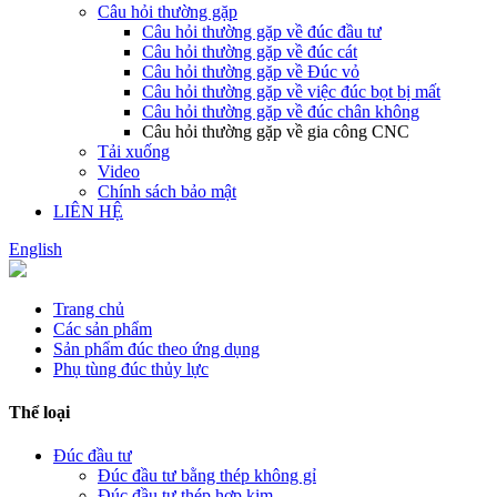
Câu hỏi thường gặp
Câu hỏi thường gặp về đúc đầu tư
Câu hỏi thường gặp về đúc cát
Câu hỏi thường gặp về Đúc vỏ
Câu hỏi thường gặp về việc đúc bọt bị mất
Câu hỏi thường gặp về đúc chân không
Câu hỏi thường gặp về gia công CNC
Tải xuống
Video
Chính sách bảo mật
LIÊN HỆ
English
Trang chủ
Các sản phẩm
Sản phẩm đúc theo ứng dụng
Phụ tùng đúc thủy lực
Thể loại
Đúc đầu tư
Đúc đầu tư bằng thép không gỉ
Đúc đầu tư thép hợp kim