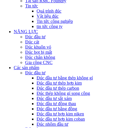
Tại sao RMC Foundry
Tin tức
Quá trình đúc
Vật liệu đúc
Tin tức công nghiệp
tin tức công ty
NĂNG LỰC
Đúc đầu tư
Đúc cát
Đúc khuôn vỏ
Đúc bọt bị mất
Đúc chân không
Gia công CNC
Các sản phẩm
Đúc đầu tư
Đúc đầu tư bằng thép không gỉ
Đúc đầu tư thép hợp kim
Đúc đầu tư thép carbon
Đúc thép không gỉ song công
Đúc đầu tư sắt xám
Đúc đầu tư đồng thau
Đúc đầu tư bằng đồng
Đúc đầu tư hợp kim niken
Đúc đầu tư hợp kim coban
Đúc nhôm đầu tư