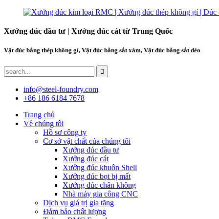
Xưởng đúc đầu tư | Xưởng đúc cát từ Trung Quốc
Vật đúc bằng thép không gỉ, Vật đúc bằng sắt xám, Vật đúc bằng sắt dẻo
info@steel-foundry.com
+86 186 6184 7678
Trang chủ
Về chúng tôi
Hồ sơ công ty
Cơ sở vật chất của chúng tôi
Xưởng đúc đầu tư
Xưởng đúc cát
Xưởng đúc khuôn Shell
Xưởng đúc bọt bị mất
Xưởng đúc chân không
Nhà máy gia công CNC
Dịch vụ giá trị gia tăng
Đảm bảo chất lượng