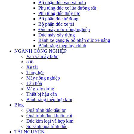
Bộ phận đúc van và bơm
Phụ tùng đúc xe lửa đường sắt
Phụ tùng đúc thủy lực
Bộ phận đúc tự động
Bộ phận đúc xe tải
Đúc máy móc nông nghiệp
Đúc máy xây dựng
Bánh xe gang & bộ phận đúc xe nâng
Bánh răng thép tùy chỉnh
NGÀNH CÔNG NGHIỆP
Van và máy bơm
ô tô
Xe tải
Thủy lực
Máy nông nghiệp
Tàu hỏa
Máy xây dựng
Thiết bị hậu cần
Bánh răng thép hợp kim
Blog
Quá trình đúc đầu tư
Quá trình đúc khuôn cát
Đúc kim loại và hợp kim
So sánh quá trình đúc
TÀI NGUYÊN