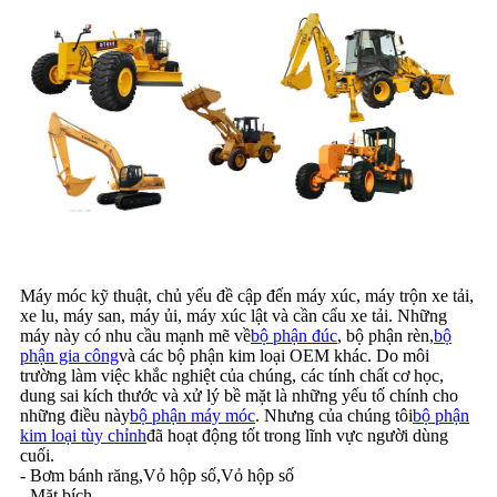
Máy móc kỹ thuật, chủ yếu đề cập đến máy xúc, máy trộn xe tải,
xe lu, máy san, máy ủi, máy xúc lật và cần cẩu xe tải. Những
máy này có nhu cầu mạnh mẽ về
bộ phận đúc
, bộ phận rèn,
bộ
phận gia công
và các bộ phận kim loại OEM khác. Do môi
trường làm việc khắc nghiệt của chúng, các tính chất cơ học,
dung sai kích thước và xử lý bề mặt là những yếu tố chính cho
những điều này
bộ phận máy móc
. Nhưng của chúng tôi
bộ phận
kim loại tùy chỉnh
đã hoạt động tốt trong lĩnh vực người dùng
cuối.
- Bơm bánh răng,
Vỏ hộp số,
Vỏ hộp số
- Mặt bích