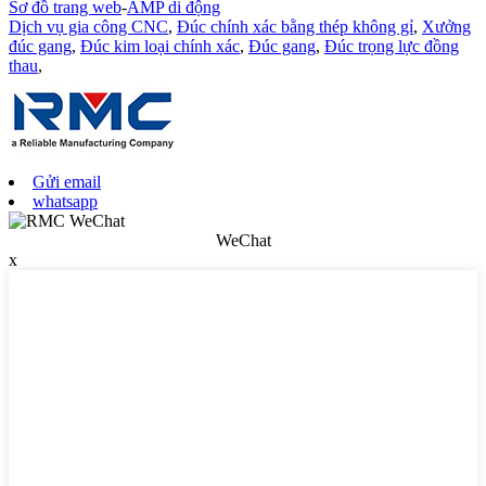
Sơ đồ trang web
-
AMP di động
Dịch vụ gia công CNC
,
Đúc chính xác bằng thép không gỉ
,
Xưởng
đúc gang
,
Đúc kim loại chính xác
,
Đúc gang
,
Đúc trọng lực đồng
thau
,
Gửi email
whatsapp
WeChat
x