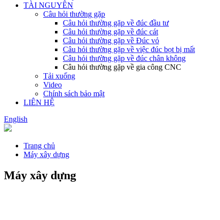
TÀI NGUYÊN
Câu hỏi thường gặp
Câu hỏi thường gặp về đúc đầu tư
Câu hỏi thường gặp về đúc cát
Câu hỏi thường gặp về Đúc vỏ
Câu hỏi thường gặp về việc đúc bọt bị mất
Câu hỏi thường gặp về đúc chân không
Câu hỏi thường gặp về gia công CNC
Tải xuống
Video
Chính sách bảo mật
LIÊN HỆ
English
Trang chủ
Máy xây dựng
Máy xây dựng