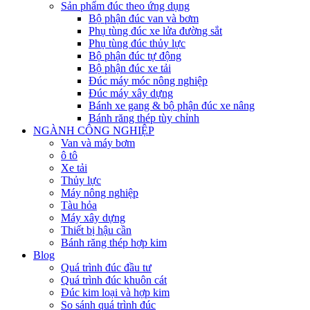
Sản phẩm đúc theo ứng dụng
Bộ phận đúc van và bơm
Phụ tùng đúc xe lửa đường sắt
Phụ tùng đúc thủy lực
Bộ phận đúc tự động
Bộ phận đúc xe tải
Đúc máy móc nông nghiệp
Đúc máy xây dựng
Bánh xe gang & bộ phận đúc xe nâng
Bánh răng thép tùy chỉnh
NGÀNH CÔNG NGHIỆP
Van và máy bơm
ô tô
Xe tải
Thủy lực
Máy nông nghiệp
Tàu hỏa
Máy xây dựng
Thiết bị hậu cần
Bánh răng thép hợp kim
Blog
Quá trình đúc đầu tư
Quá trình đúc khuôn cát
Đúc kim loại và hợp kim
So sánh quá trình đúc