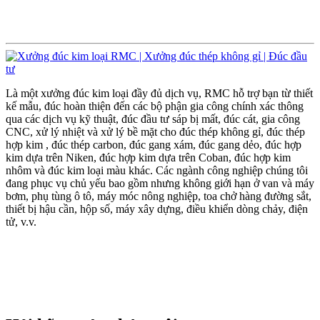
Là một xưởng đúc kim loại đầy đủ dịch vụ, RMC hỗ trợ bạn từ thiết
kế mẫu, đúc hoàn thiện đến các bộ phận gia công chính xác thông
qua các dịch vụ kỹ thuật, đúc đầu tư sáp bị mất, đúc cát, gia công
CNC, xử lý nhiệt và xử lý bề mặt cho đúc thép không gỉ, đúc thép
hợp kim , đúc thép carbon, đúc gang xám, đúc gang dẻo, đúc hợp
kim dựa trên Niken, đúc hợp kim dựa trên Coban, đúc hợp kim
nhôm và đúc kim loại màu khác. Các ngành công nghiệp chúng tôi
đang phục vụ chủ yếu bao gồm nhưng không giới hạn ở van và máy
bơm, phụ tùng ô tô, máy móc nông nghiệp, toa chở hàng đường sắt,
thiết bị hậu cần, hộp số, máy xây dựng, điều khiển dòng chảy, điện
tử, v.v.