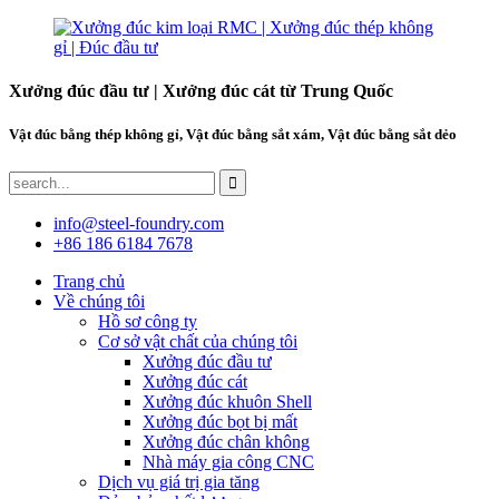
Xưởng đúc đầu tư | Xưởng đúc cát từ Trung Quốc
Vật đúc bằng thép không gỉ, Vật đúc bằng sắt xám, Vật đúc bằng sắt dẻo
info@steel-foundry.com
+86 186 6184 7678
Trang chủ
Về chúng tôi
Hồ sơ công ty
Cơ sở vật chất của chúng tôi
Xưởng đúc đầu tư
Xưởng đúc cát
Xưởng đúc khuôn Shell
Xưởng đúc bọt bị mất
Xưởng đúc chân không
Nhà máy gia công CNC
Dịch vụ giá trị gia tăng