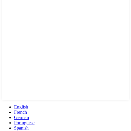
English
French
German
Portuguese
Spanish