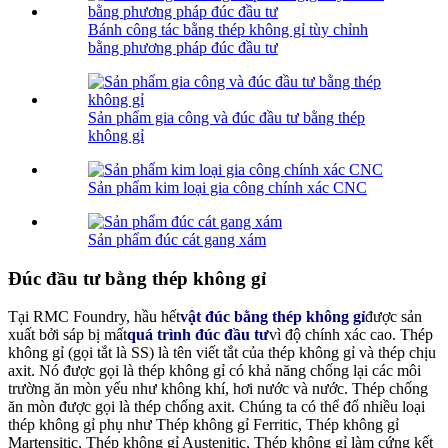
Bánh công tác bằng thép không gỉ tùy chỉnh
bằng phương pháp đúc đầu tư
Sản phẩm gia công và đúc đầu tư bằng thép
không gỉ
Sản phẩm kim loại gia công chính xác CNC
Sản phẩm đúc cát gang xám
Đúc đầu tư bằng thép không gỉ
Tại RMC Foundry, hầu hết
vật đúc bằng thép không gỉ
được sản
xuất bởi sáp bị mất
quá trình đúc đầu tư
vì độ chính xác cao. Thép
không gỉ (gọi tắt là SS) là tên viết tắt của thép không gỉ và thép chịu
axit. Nó được gọi là thép không gỉ có khả năng chống lại các môi
trường ăn mòn yếu như không khí, hơi nước và nước. Thép chống
ăn mòn được gọi là thép chống axit. Chúng ta có thể đổ nhiều loại
thép không gỉ phụ như Thép không gỉ Ferritic, Thép không gỉ
Martensitic, Thép không gỉ Austenitic, Thép không gỉ làm cứng kết