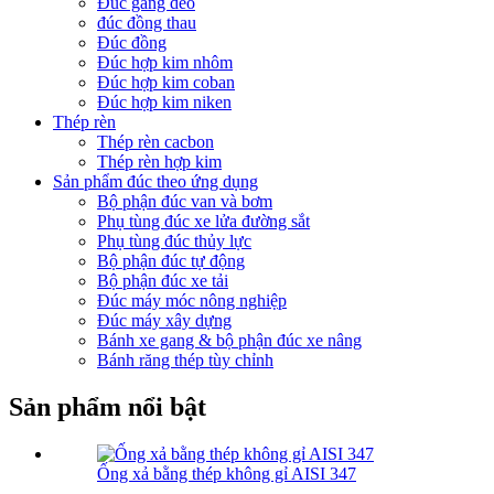
Đúc gang dẻo
đúc đồng thau
Đúc đồng
Đúc hợp kim nhôm
Đúc hợp kim coban
Đúc hợp kim niken
Thép rèn
Thép rèn cacbon
Thép rèn hợp kim
Sản phẩm đúc theo ứng dụng
Bộ phận đúc van và bơm
Phụ tùng đúc xe lửa đường sắt
Phụ tùng đúc thủy lực
Bộ phận đúc tự động
Bộ phận đúc xe tải
Đúc máy móc nông nghiệp
Đúc máy xây dựng
Bánh xe gang & bộ phận đúc xe nâng
Bánh răng thép tùy chỉnh
Sản phẩm nổi bật
Ống xả bằng thép không gỉ AISI 347