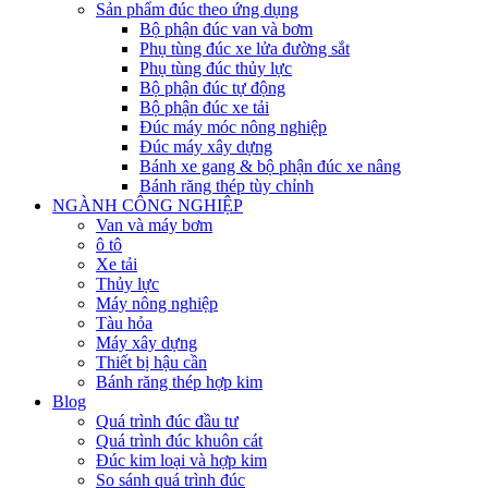
Sản phẩm đúc theo ứng dụng
Bộ phận đúc van và bơm
Phụ tùng đúc xe lửa đường sắt
Phụ tùng đúc thủy lực
Bộ phận đúc tự động
Bộ phận đúc xe tải
Đúc máy móc nông nghiệp
Đúc máy xây dựng
Bánh xe gang & bộ phận đúc xe nâng
Bánh răng thép tùy chỉnh
NGÀNH CÔNG NGHIỆP
Van và máy bơm
ô tô
Xe tải
Thủy lực
Máy nông nghiệp
Tàu hỏa
Máy xây dựng
Thiết bị hậu cần
Bánh răng thép hợp kim
Blog
Quá trình đúc đầu tư
Quá trình đúc khuôn cát
Đúc kim loại và hợp kim
So sánh quá trình đúc