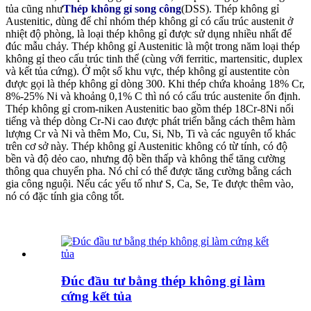
tủa cũng như
Thép không gỉ song công
(DSS).
Thép không gỉ
Austenitic, dùng để chỉ nhóm thép không gỉ có cấu trúc austenit ở
nhiệt độ phòng, là loại thép không gỉ được sử dụng nhiều nhất để
đúc mẫu chảy. Thép không gỉ Austenitic là một trong năm loại thép
không gỉ theo cấu trúc tinh thể (cùng với ferritic, martensitic, duplex
và kết tủa cứng). Ở một số khu vực, thép không gỉ austentite còn
được gọi là thép không gỉ dòng 300. Khi thép chứa khoảng 18% Cr,
8%-25% Ni và khoảng 0,1% C thì nó có cấu trúc austenite ổn định.
Thép không gỉ crom-niken Austenitic bao gồm thép 18Cr-8Ni nổi
tiếng và thép dòng Cr-Ni cao được phát triển bằng cách thêm hàm
lượng Cr và Ni và thêm Mo, Cu, Si, Nb, Ti và các nguyên tố khác
trên cơ sở này. Thép không gỉ Austenitic không có từ tính, có độ
bền và độ dẻo cao, nhưng độ bền thấp và không thể tăng cường
thông qua chuyển pha. Nó chỉ có thể được tăng cường bằng cách
gia công nguội. Nếu các yếu tố như S, Ca, Se, Te được thêm vào,
nó có đặc tính gia công tốt.
Đúc đầu tư bằng thép không gỉ làm
cứng kết tủa