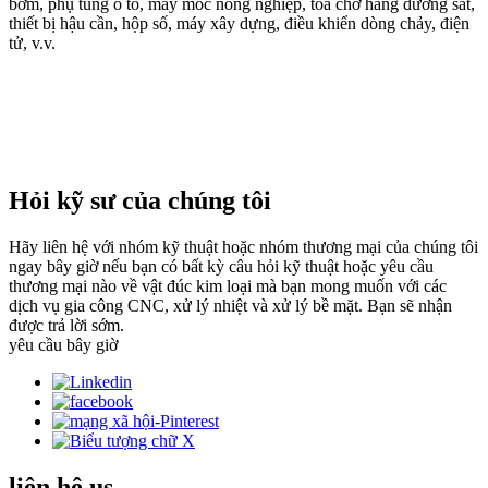
bơm, phụ tùng ô tô, máy móc nông nghiệp, toa chở hàng đường sắt,
thiết bị hậu cần, hộp số, máy xây dựng, điều khiển dòng chảy, điện
tử, v.v.
Hỏi kỹ sư của chúng tôi
Hãy liên hệ với nhóm kỹ thuật hoặc nhóm thương mại của chúng tôi
ngay bây giờ nếu bạn có bất kỳ câu hỏi kỹ thuật hoặc yêu cầu
thương mại nào về vật đúc kim loại mà bạn mong muốn với các
dịch vụ gia công CNC, xử lý nhiệt và xử lý bề mặt. Bạn sẽ nhận
được trả lời sớm.
yêu cầu bây giờ
liên hệ
us