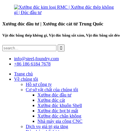
Xưởng đúc đầu tư | Xưởng đúc cát từ Trung Quốc
Vật đúc bằng thép không gỉ, Vật đúc bằng sắt xám, Vật đúc bằng sắt dẻo
info@steel-foundry.com
+86 186 6184 7678
Trang chủ
Về chúng tôi
Hồ sơ công ty
Cơ sở vật chất của chúng tôi
Xưởng đúc đầu tư
Xưởng đúc cát
Xưởng đúc khuôn Shell
Xưởng đúc bọt bị mất
Xưởng đúc chân không
Nhà máy gia công CNC
Dịch vụ giá trị gia tăng